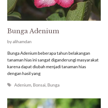
Bunga Adenium
by
alihamdan
Bunga Adenium beberapa tahun belakangan
tanaman hias ini sangat diganderungi masyarakat
karena dapat diubah menjadi tanaman hias
dengan hasil yang
Tags
Adenium
,
Bonsai
,
Bunga