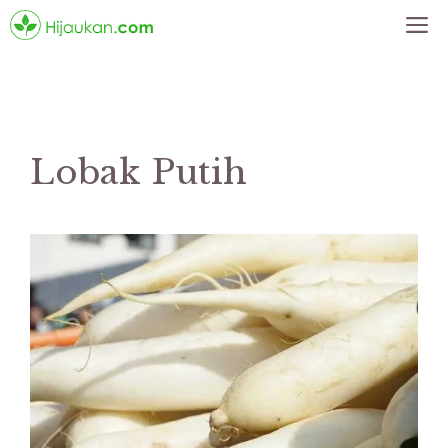
Skip
M
to
content
Lobak Putih