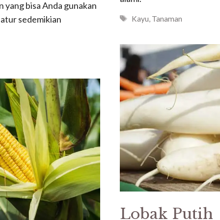
en yang bisa Anda gunakan
Tags
iatur sedemikian
Kayu
,
Tanaman
Lobak Putih