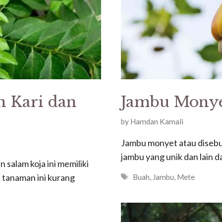
n Kari dan
Jambu Mony
by
Hamdan Kamali
Jambu monyet atau disebut
jambu yang unik dan lain da
 salam koja ini memiliki
Tags
 tanaman ini kurang
Buah
,
Jambu
,
Mete