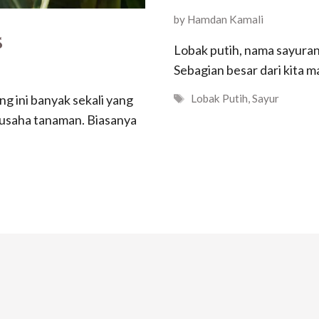
by
Hamdan Kamali
s
Lobak putih, nama sayuran s
Sebagian besar dari kita 
Tags
g ini banyak sekali yang
Lobak Putih
,
Sayur
usaha tanaman. Biasanya