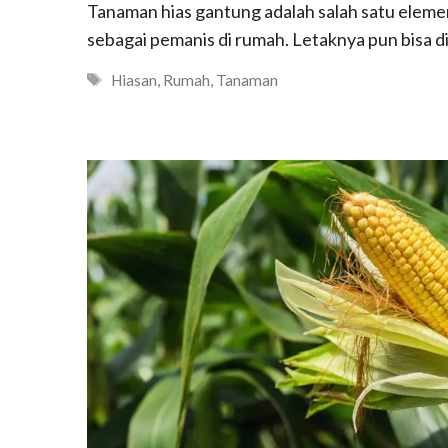
Tanaman hias gantung adalah salah satu elem
sebagai pemanis di rumah. Letaknya pun bisa d
Tags
Hiasan
,
Rumah
,
Tanaman