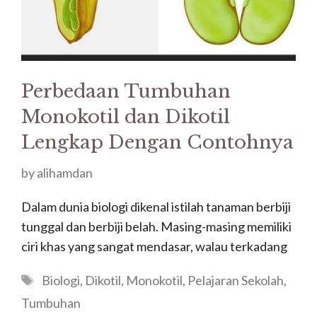
Perbedaan Tumbuhan
Monokotil dan Dikotil
Lengkap Dengan Contohnya
by
alihamdan
Dalam dunia biologi dikenal istilah tanaman berbiji
tunggal dan berbiji belah. Masing-masing memiliki
ciri khas yang sangat mendasar, walau terkadang
Tags
Biologi
,
Dikotil
,
Monokotil
,
Pelajaran Sekolah
,
Tumbuhan