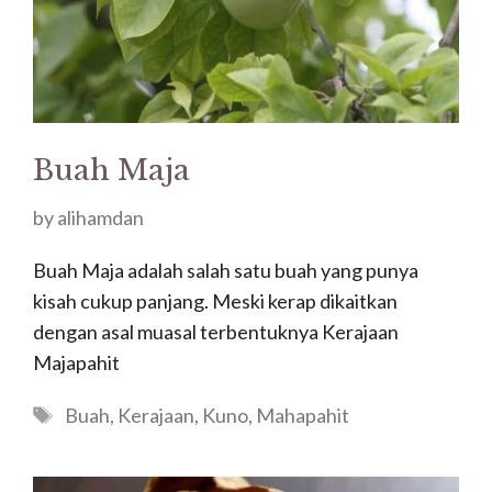
Buah Maja
by
alihamdan
Buah Maja adalah salah satu buah yang punya
kisah cukup panjang. Meski kerap dikaitkan
dengan asal muasal terbentuknya Kerajaan
Majapahit
Tags
Buah
,
Kerajaan
,
Kuno
,
Mahapahit