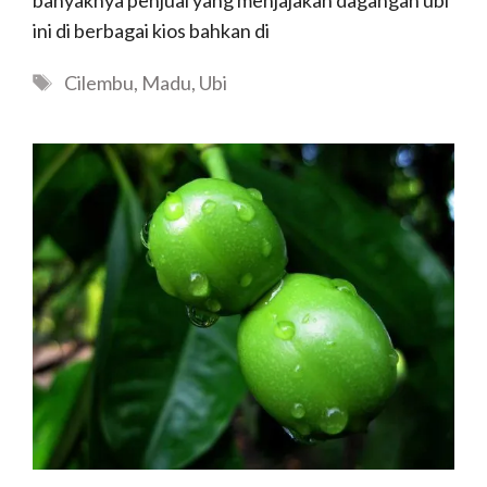
banyaknya penjual yang menjajakan dagangan ubi
ini di berbagai kios bahkan di
Tags
Cilembu
,
Madu
,
Ubi