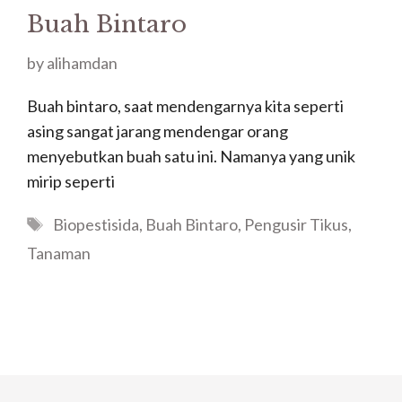
Buah Bintaro
by
alihamdan
Buah bintaro, saat mendengarnya kita seperti
asing sangat jarang mendengar orang
menyebutkan buah satu ini. Namanya yang unik
mirip seperti
Tags
Biopestisida
,
Buah Bintaro
,
Pengusir Tikus
,
Tanaman