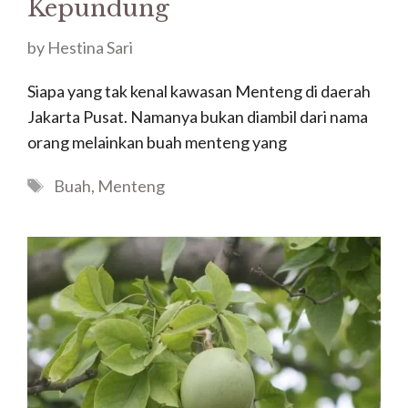
Kepundung
by
Hestina Sari
Siapa yang tak kenal kawasan Menteng di daerah
Jakarta Pusat. Namanya bukan diambil dari nama
orang melainkan buah menteng yang
Tags
Buah
,
Menteng