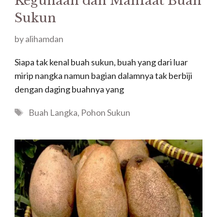
Kegunaan dan Manfaat Buah
Sukun
by
alihamdan
Siapa tak kenal buah sukun, buah yang dari luar
mirip nangka namun bagian dalamnya tak berbiji
dengan daging buahnya yang
Tags
Buah Langka
,
Pohon Sukun