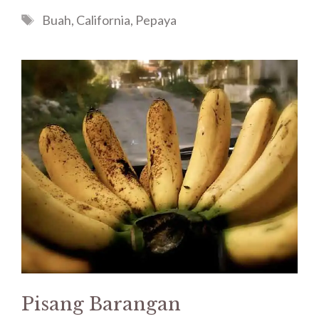
Tags
Buah
,
California
,
Pepaya
Pisang Barangan