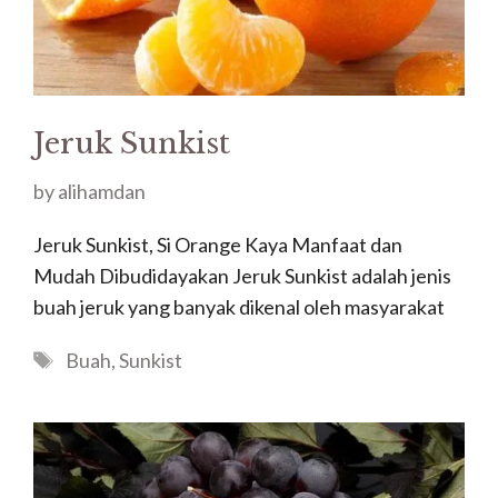
Jeruk Sunkist
by
alihamdan
Jeruk Sunkist, Si Orange Kaya Manfaat dan
Mudah Dibudidayakan Jeruk Sunkist adalah jenis
buah jeruk yang banyak dikenal oleh masyarakat
Tags
Buah
,
Sunkist