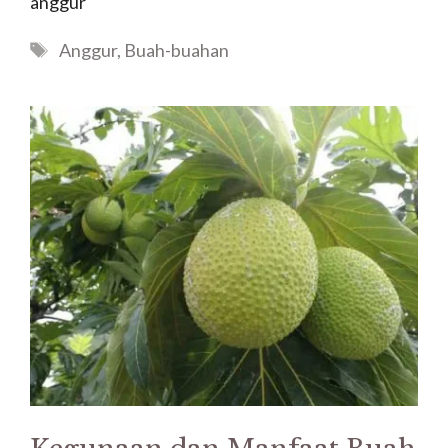
anggur
Tags
Anggur
,
Buah-buahan